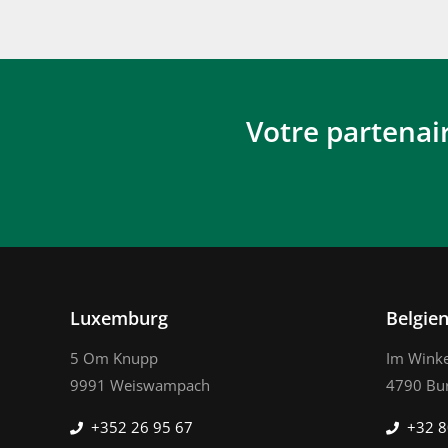
Votre partenai
Luxemburg
Belgie
5 Om Knupp
Im Winke
9991 Weiswampach
4790 Bu
+352 26 95 67
+32 8