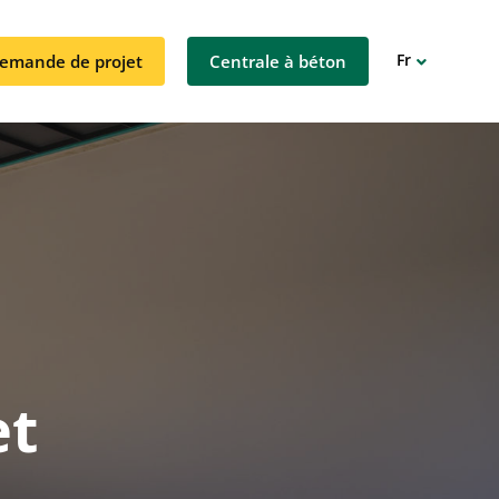
Fr
emande de projet
Centrale à béton
De
et