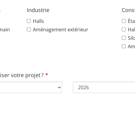
s
Industrie
Const
Halls
Éta
 main
Aménagement extérieur
Hal
Sil
Am
ser votre projet ?