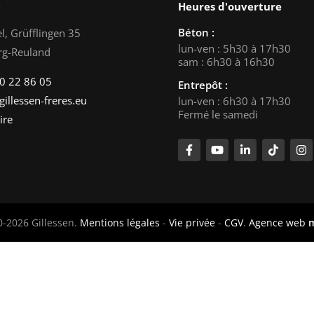
n
Heures d'ouverture
Béton :
l, Grüfflingen 35
lun-ven : 5h30 à 17h30
rg-Reuland
sam : 6h30 à 16h30
0 22 86 05
Entrepôt :
gillessen-freres.eu
lun-ven : 6h30 à 17h30
Fermé le samedi
ire
-2026 Gillessen.
Mentions légales
-
Vie privée
-
CGV
.
Agence web