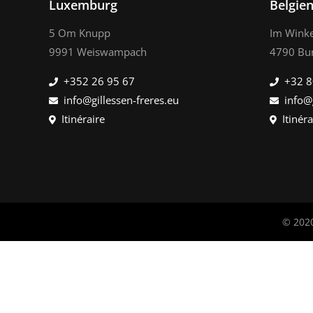
Luxemburg
Belgie
5 Om Knupp
Im Winke
9991 Weiswampach
4790 Bu
+352 26 95 67
+32 8
info@gillessen-freres.eu
info@
Itinéraire
Itinéra
© 2020