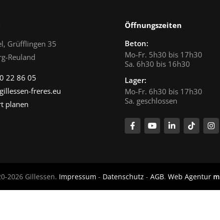
n
Öffnungszeiten
Beton:
l, Grüfflingen 35
Mo-Fr. 5h30 bis 17h30
rg-Reuland
Sa. 6h30 bis 16h30
0 22 86 05
Lager:
gillessen-freres.eu
Mo-Fr. 6h30 bis 17h30
Sa. geschlossen
t planen
0-2026 Gillessen.
Impressum
-
Datenschutz
-
AGB
.
Web Agentur
m