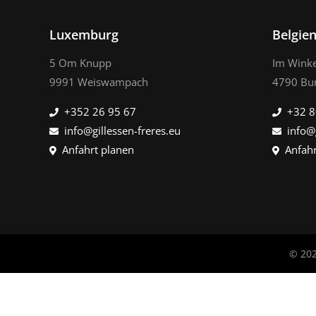
Luxemburg
Belgie
5 Om Knupp
Im Winke
9991 Weiswampach
4790 Bu
+352 26 95 67
+32 8
info@gillessen-freres.eu
info@
Anfahrt planen
Anfahr
© 202