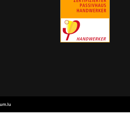
um.lu