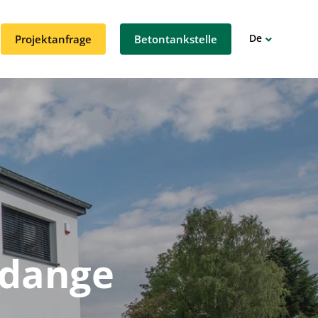
De
Projektanfrage
Betontankstelle
Fr
ldange