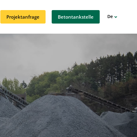
De
Projektanfrage
Betontankstelle
Fr