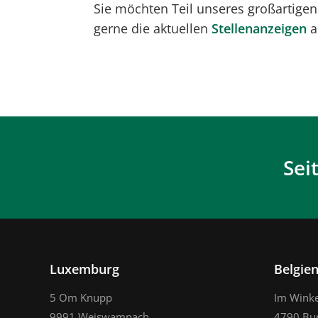
Sie möchten Teil unseres großartigen
gerne die aktuellen
Stellenanzeigen
a
Sei
Luxemburg
Belgie
5 Om Knupp
Im Winke
9991 Weiswampach
4790 Bu