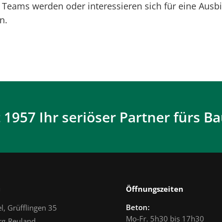
 Teams werden oder interessieren sich für eine Ausb
n.
t 1957 Ihr seriöser Partner fürs B
n
Öffnungszeiten
Beton:
l, Grüfflingen 35
Mo-Fr. 5h30 bis 17h30
rg-Reuland